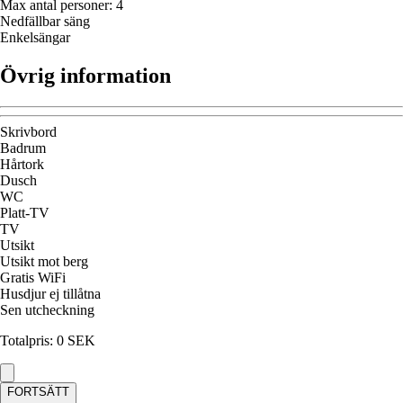
Max antal personer
:
4
Nedfällbar säng
Enkelsängar
Övrig information
Skrivbord
Badrum
Hårtork
Dusch
WC
Platt-TV
TV
Utsikt
Utsikt mot berg
Gratis WiFi
Husdjur ej tillåtna
Sen utcheckning
Totalpris
:
0
SEK
FORTSÄTT