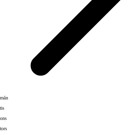
mån
tis
ons
tors