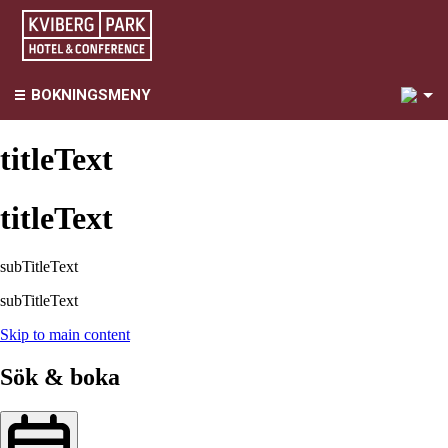
1
BOKNINGSMENY
titleText
titleText
subTitleText
subTitleText
Skip to main content
Sök & boka