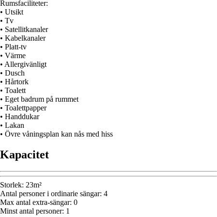
Rumsfaciliteter:
• Utsikt
• Tv
• Satellitkanaler
• Kabelkanaler
• Platt-tv
• Värme
• Allergivänligt
• Dusch
• Hårtork
• Toalett
• Eget badrum på rummet
• Toalettpapper
• Handdukar
• Lakan
• Övre våningsplan kan nås med hiss
Kapacitet
Storlek
:
23m²
Antal personer i ordinarie sängar
:
4
Max antal extra-sängar
:
0
Minst antal personer
:
1